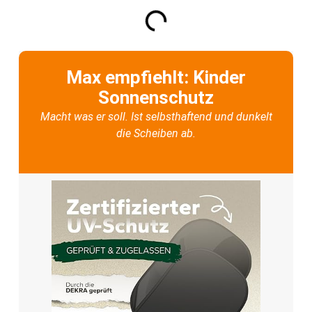
Max empfiehlt: Kinder
Sonnenschutz
Macht was er soll. Ist selbsthaftend und dunkelt
die Scheiben ab.