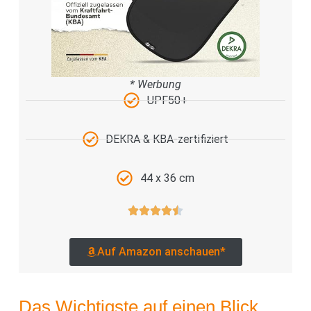
* Werbung
UPF50+
DEKRA & KBA-zertifiziert
44 x 36 cm
Auf Amazon anschauen*
Das Wichtigste auf einen Blick