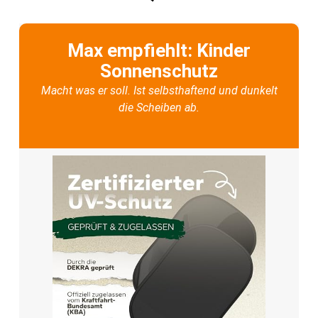
Max empfiehlt: Kinder
Sonnenschutz
Macht was er soll. Ist selbsthaftend und dunkelt
die Scheiben ab.