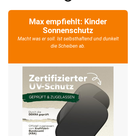
Max empfiehlt: Kinder
Sonnenschutz
Macht was er soll. Ist selbsthaftend und dunkelt
die Scheiben ab.