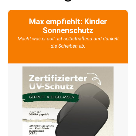
Max empfiehlt: Kinder
Sonnenschutz
Macht was er soll. Ist selbsthaftend und dunkelt
die Scheiben ab.