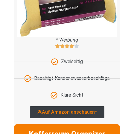
* Werbung
Zweiseitig
Beseitigt Kondenswasserbeschläge
Klare Sicht
Auf Amazon anschauen*