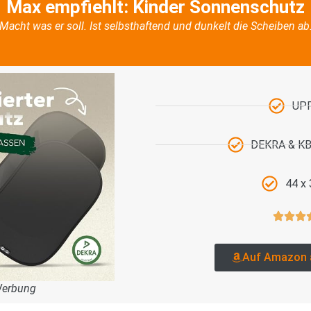
Max empfiehlt: Kinder Sonnenschutz
Macht was er soll. Ist selbsthaftend und dunkelt die Scheiben ab
UP
DEKRA & KBA
44 x
Auf Amazon 
Werbung