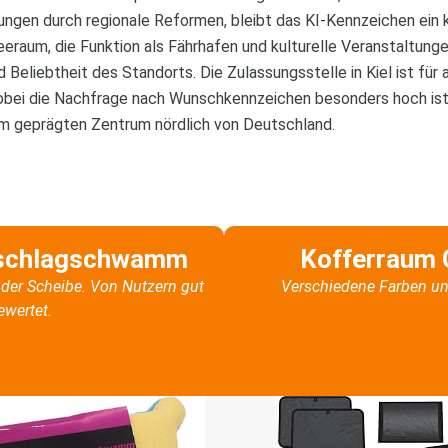
ungen durch regionale Reformen, bleibt das KI-Kennzeichen ein
raum, die Funktion als Fährhafen und kulturelle Veranstaltunge
Beliebtheit des Standorts. Die Zulassungsstelle in Kiel ist für 
obei die Nachfrage nach Wunschkennzeichen besonders hoch ist.
tim geprägten Zentrum nördlich von Deutschland.
schlagschwamm
Kofferraum 
der Scheibe. Von Nutzern gut
Verschiedene Farben un
ewertet.