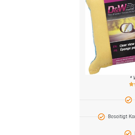
* 
Beseitigt K