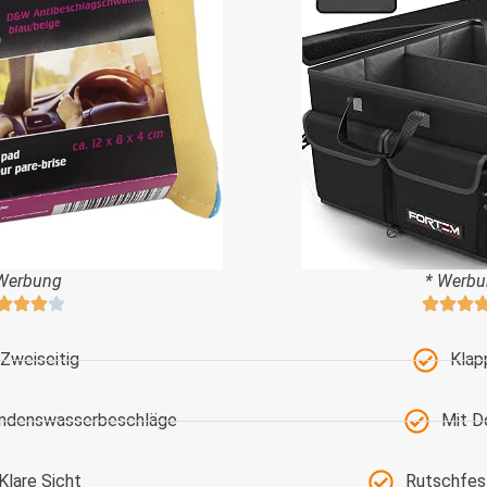
Werbung
* Werb
Zweiseitig
Klap
ondenswasserbeschläge
Mit D
Klare Sicht
Rutschfes