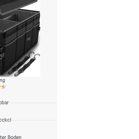
ung
pbar
eckel
ter Boden