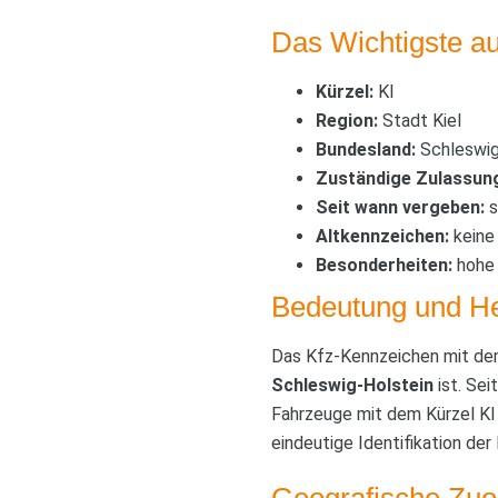
Das Wichtigste au
Kürzel:
KI
Region:
Stadt Kiel
Bundesland:
Schleswig
Zuständige Zulassung
Seit wann vergeben:
s
Altkennzeichen:
keine
Besonderheiten:
hohe 
Bedeutung und He
Das Kfz-Kennzeichen mit de
Schleswig-Holstein
ist. Se
Fahrzeuge mit dem Kürzel KI
eindeutige Identifikation de
Geografische Zu