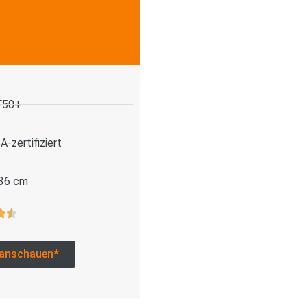
.
F50+
-zertifiziert
 36 cm
anschauen*