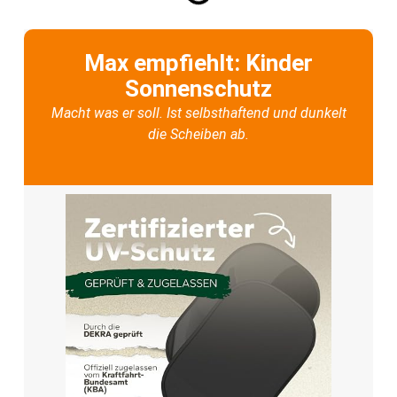
Max empfiehlt: Kinder
Sonnenschutz
Macht was er soll. Ist selbsthaftend und dunkelt
die Scheiben ab.