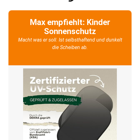
Max empfiehlt: Kinder
Sonnenschutz
Macht was er soll. Ist selbsthaftend und dunkelt
die Scheiben ab.