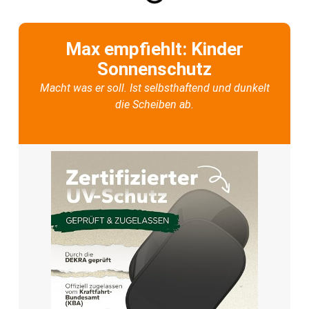
Max empfiehlt: Kinder
Sonnenschutz
Macht was er soll. Ist selbsthaftend und dunkelt
die Scheiben ab.