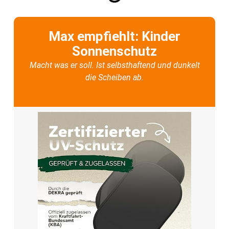
Max empfiehlt: Kinder
Sonnenschutz
Macht was er soll. Ist selbsthaftend und dunkelt
die Scheiben ab.